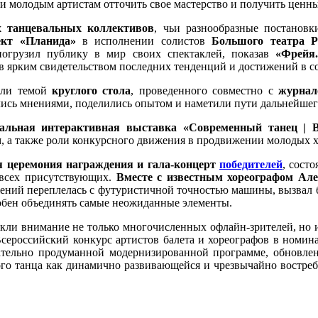
ли молодым артистам отточить свое мастерство и получить ценн
х танцевальных коллективов
, чьи разнообразные постанов
ект «Планида»
в исполнении солистов
Большого театра Ро
огрузил публику в мир своих спектаклей, показав
«Фрейя
в ярким свидетельством последних тенденций и достижений в с
али темой
круглого стола
, проведенного совместно с
журнал
лись мнениями, поделились опытом и наметили пути дальнейшег
иальная интерактивная выставка «Современный танец | В
м, а также роли конкурсного движения в продвижении молодых 
я церемония награждения и гала-концерт
победителей
, сост
 всех присутствующих.
Вместе с известным хореографом Ал
ижений переплелась с футуристичной точностью машины, вызвал
собен объединять самые неожиданные элементы.
и внимание не только многочисленных офлайн-зрителей, но и 
 Всероссийский конкурс артистов балета и хореографов в ном
ательно продуманной модернизированной программе, обновле
ого танца как динамично развивающейся и чрезвычайно востреб