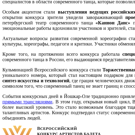
специалистов в области современного танца, которые позволи
Особым акцентом стали
выступления ведущих российски
открытии конкурса зрители увидели завораживающий
про
петербургский театр современного танца
«Каннон Данс»
п
эмоциональные работы вдохновили участников и зрителей, ста
Актуальные вопросы развития современной хореографии ст
культуры, хореографы, педагоги и критики. Участники обменя
Кроме того, на протяжении всего конкурса работала
спец
современного танца в России, его выдающимся представителя
Кульминацией Всероссийского конкурса стали
Торжественна
уникального номера, который стал настоящим подарком для
синтез искусства и технологий
, где грация человеческих дв
символом того, что современный танец не знает границ и спо
События конкурсных дней в Йошкар-Оле традиционно привлекл
прямыми трансляциями
. В этом году, открывая новый цикл,
более высокий уровень. Это стало возможным благодаря тщ
талантливых артистов. Конкурс подтвердил статус современн
объединять людей.