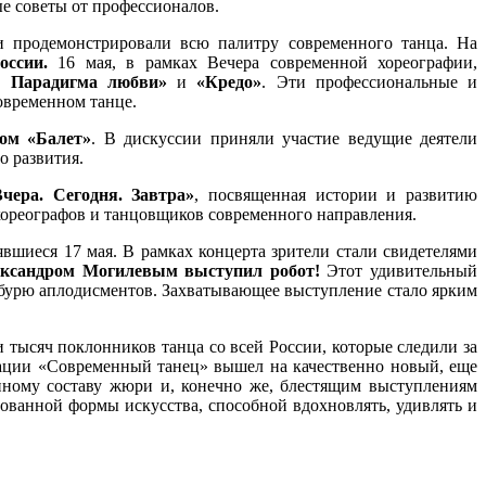
ые советы от профессионалов.
ки продемонстрировали всю палитру современного танца. На
ссии.
16 мая, в рамках Вечера современной хореографии,
. Парадигма любви»
и
«Кредо»
. Эти профессиональные и
овременном танце.
ом
«Балет»
. В дискуссии приняли участие ведущие деятели
о развития.
чера. Сегодня. Завтра»
, посвященная истории и развитию
хореографов и танцовщиков современного направления.
оявшиеся 17 мая. В рамках концерта зрители стали свидетелями
ександром Могилевым выступил робот!
Этот удивительный
 бурю аплодисментов. Захватывающее выступление стало ярким
тысяч поклонников танца со всей России, которые следили за
инации «Современный танец» вышел на качественно новый, еще
нному составу жюри и, конечно же, блестящим выступлениям
ованной формы искусства, способной вдохновлять, удивлять и