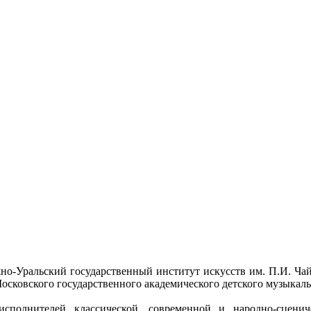
но-Уральский государственный институт искусств им. П.И. Чайк
сковского государственного академического детского музыкаль
сполнителей классической, современной и народно-сцени