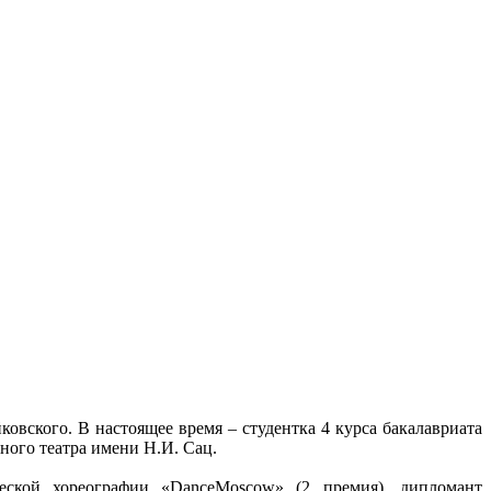
овского. В настоящее время – студентка 4 курса бакалавриата
ного театра имени Н.И. Сац.
ческой хореографии «DanceMoscow» (2 премия), дипломант