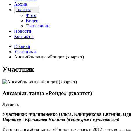
Архив
Галерея
Фото
Видео
Трансляции
Новости
Контакты
Главная
Участники
Ансамбль танца «Рондо» (квартет)
Участник
Ансамбль танца «Рондо» (квартет)
Луганск
Участники:
Филипоненко Ольга,
Клищенкова Евгения,
Оди
Партнёр - Крохмалев Никита (в конкурсе не участвует)
История ансамбля танца «Рондо» началась в 2012 году, когда 