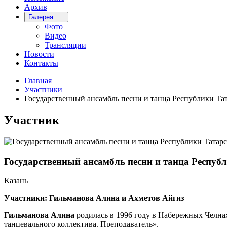
Архив
Галерея
Фото
Видео
Трансляции
Новости
Контакты
Главная
Участники
Государственный ансамбль песни и танца Республики Та
Участник
Государственный ансамбль песни и танца Респуб
Казань
Участники:
Гильманова Алина и
Ахметов Айгиз
Гильманова Алина
родилась в 1996 году в Набережных Челнах
танцевального коллектива. Преподаватель».