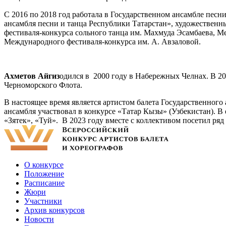
С 2016 по 2018 год работала в Государственном ансамбле песн
ансамбля песни и танца Республики Татарстан», художественн
фестиваля-конкурса сольного танца им. Махмуда Эсамбаева, М
Международного фестиваля-конкурса им. А. Авзаловой.
Ахметов Айгиз
одился в 2000 году в Набережных Челнах. В 2
Черноморского Флота.
В настоящее время является артистом балета Государственного
ансамбля участвовал в конкурсе «Татар Кызы» (Узбекистан). В
«Зятек», «Туй». В 2023 году вместе с коллективом посетил ря
О конкурсе
Положение
Расписание
Жюри
Участники
Архив конкурсов
Новости