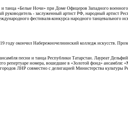
и и танца «Белые Ночи» при Доме Офицеров Западного военного о
ый руководитель - заслуженный артист РФ, народный артист Ре
еждународного фестиваля-конкурса народного танцевального иск
019 году окончил Набережночелнинский колледж искусств. Прох
 ансамбля песни и танца Республики Татарстан. Лауреат Дельфий
 его репертуаре номера, вошедшие в «Золотой фонд» ансамбля: 
д городов ЛНР совместно с делигацией Министерства культуры Р