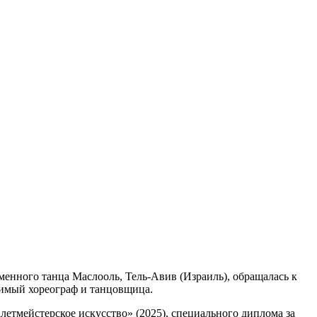
менного танца Маслооль, Тель-Авив (Израиль), обращалась к
симый хореограф и танцовщица.
тмейстерское искусство» (2025), специального диплома за