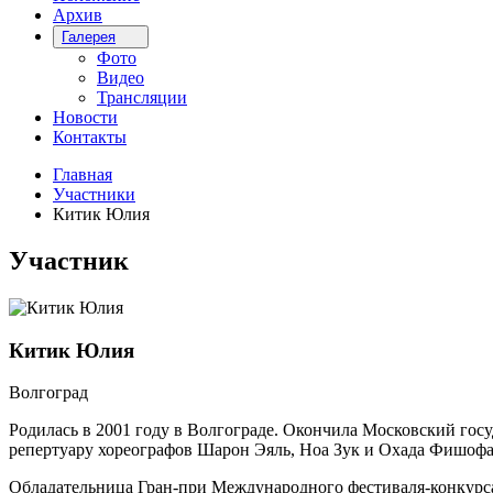
Архив
Галерея
Фото
Видео
Трансляции
Новости
Контакты
Главная
Участники
Китик Юлия
Участник
Китик Юлия
Волгоград
Родилась в 2001 году в Волгограде. Окончила Московский госу
репертуару хореографов Шарон Эяль, Ноа Зук и Охада Фишофа
Обладательница Гран-при Международного фестиваля-конкурса